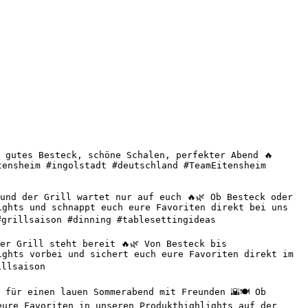
 gutes Besteck, schöne Schalen, perfekter Abend 🔥 
ensheim #ingolstadt #deutschland #TeamEitensheim 
nd der Grill wartet nur auf euch 🔥🌿 Ob Besteck oder 
ghts und schnappt euch eure Favoriten direkt bei uns 
grillsaison #dinning #tablesettingideas 

r Grill steht bereit 🔥🌿 Von Besteck bis 
ghts vorbei und sichert euch eure Favoriten direkt im 
llsaison 

für einen lauen Sommerabend mit Freunden 🌇🍽️ Ob 
ure Favoriten in unseren Produkthighlights auf der 