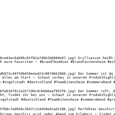
8ce63ec6ab9bcb5f82a7d6b2b0089e97.jpg) Grillsaison heißt:
h eure Favoriten ✨ #brandlbuddies #brandleitensheim #eit
db973c49759b650e4ad23c887db62880.jpg) Der Sommer ist da u
 alles am Start ✨ Schaut vorbei in unseren Produkthighli
m #ingolstadt #deutschland #TeamEitensheim #sommerabend #
6fe01070c2a357190c9cb680aaf955f6.jpg) Der Sommer ruft, de
ht, findet ihr bei uns ✨ Schaut in unseren Produkthighli
ingolstadt #deutschland #TeamEitensheim #sommerabend #gri
5f68c7ed950c2b47c114458edcad128b.jpg) Perfektes Geschirr 
htigen Geschirr wird jeder Abend zum Erlebnis ✨ Findet e