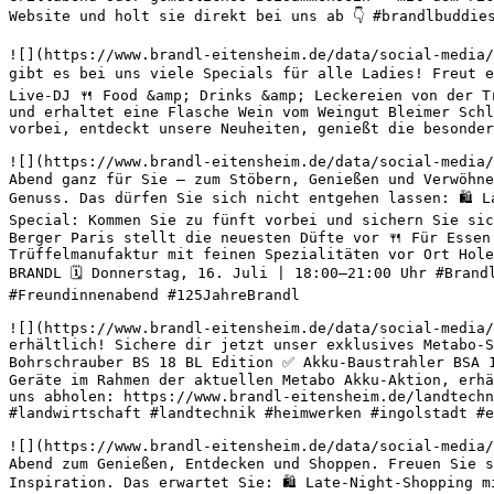
Website und holt sie direkt bei uns ab 👇 #brandlbuddie
![](https://www.brandl-eitensheim.de/data/social-media/
gibt es bei uns viele Specials für alle Ladies! Freut e
Live-DJ 🍴 Food &amp; Drinks &amp; Leckereien von der T
und erhaltet eine Flasche Wein vom Weingut Bleimer Schl
vorbei, entdeckt unsere Neuheiten, genießt die besonder
![](https://www.brandl-eitensheim.de/data/social-media/
Abend ganz für Sie – zum Stöbern, Genießen und Verwöhne
Genuss. Das dürfen Sie sich nicht entgehen lassen: 🛍️ 
Special: Kommen Sie zu fünft vorbei und sichern Sie sic
Berger Paris stellt die neuesten Düfte vor 🍴 Für Essen
Trüffelmanufaktur mit feinen Spezialitäten vor Ort Hole
BRANDL 🗓️ Donnerstag, 16. Juli | 18:00–21:00 Uhr #Bran
#Freundinnenabend #125JahreBrandl 

![](https://www.brandl-eitensheim.de/data/social-media/
erhältlich! Sichere dir jetzt unser exklusives Metabo-
Bohrschrauber BS 18 BL Edition ✅ Akku-Baustrahler BSA 
Geräte im Rahmen der aktuellen Metabo Akku-Aktion, erhä
uns abholen: https://www.brandl-eitensheim.de/landtechn
#landwirtschaft #landtechnik #heimwerken #ingolstadt #e
![](https://www.brandl-eitensheim.de/data/social-media/
Abend zum Genießen, Entdecken und Shoppen. Freuen Sie s
Inspiration. Das erwartet Sie: 🛍️ Late-Night-Shopping m