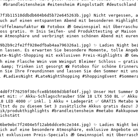
s #brandleitensheim #eitensheim #ingolstadt #deutschland 
7f3b11510ddbdb604b6d5b72e645263b.jpg) Nicht vergessen, a
uch auf einen entspannten Abend mit besonderen Highlight
rüffelmanufaktur 📸 Fotobox 🎁 Gewinnspiel mit Überraschu
oss gratis. 🧼 Inis Seifen- und Produkttesting 🌿 Maison 
e Atmosphäre und verbringt einen schönen Abend mit euren
9b2b9c2fe2ff928edfbab4aa796326a1.jpg) ✨ Ladies Night bei
n lassen. Es erwarten Sie besondere Momente, tolle Angeb
Late-Night-Shopping mit exklusiven Preis-Highlights 🎁 Ge
h eine Flasche Wein vom Weingut Bleimer Schloss – gratis
 &amp; Trinken ist gesorgt 📸 Fotobox für schöne Erinneru
n Sie Ihre Freundinnen und lassen Sie den Sommer mit uns 
dl #LadiesNight #LateNightShopping #ShoppingEvent #Sommer
4d0f7f76259f30cfce8b5669d3b8f44f.jpg) Unser Hot Summer D
Set mit: ✅ Akku-Schlagschrauber SSW 18 LTX 550 BL ✅ Akku
18 LED 4000 ✅ inkl. 1 Akku + Ladegerät ✅ GRATIS Metabo W
ltst du zu diesem Set 3 zusätzliche Akkus gratis dazu! J
ik/produkthighlights #brandleitensheim #metabo #akkupowe
ichstätt 

6be9ebc7f2404e5f12ab6ddce9c2e344.jpg) ✨ Ladies Night bei
ich auf eine besondere Atmosphäre, exklusive Angebote un
it exklusiven Preis-Specials 🎁 Gewinnspiel mit Überrasch