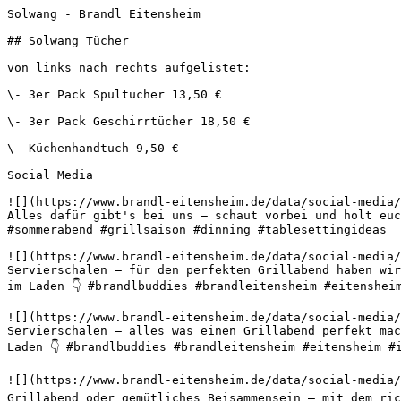
Solwang - Brandl Eitensheim       

## Solwang Tücher

von links nach rechts aufgelistet:

\- 3er Pack Spültücher 13,50 €

\- 3er Pack Geschirrtücher 18,50 €

\- Küchenhandtuch 9,50 €

Social Media

![](https://www.brandl-eitensheim.de/data/social-media/
Alles dafür gibt's bei uns – schaut vorbei und holt euc
#sommerabend #grillsaison #dinning #tablesettingideas 

![](https://www.brandl-eitensheim.de/data/social-media/
Servierschalen – für den perfekten Grillabend haben wir
im Laden 👇 #brandlbuddies #brandleitensheim #eitenshei
![](https://www.brandl-eitensheim.de/data/social-media/
Servierschalen – alles was einen Grillabend perfekt mac
Laden 👇 #brandlbuddies #brandleitensheim #eitensheim #
![](https://www.brandl-eitensheim.de/data/social-media/
Grillabend oder gemütliches Beisammensein – mit dem ric