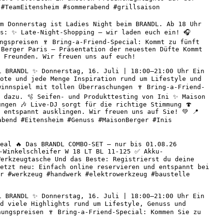
#TeamEitensheim #sommerabend #grillsaison 

m Donnerstag ist Ladies Night beim BRANDL. Ab 18 Uhr 
s: ✨ Late-Night-Shopping – wir laden euch ein! 🎧 
ngspreisen 🍷 Bring-a-Friend-Special: Kommt zu fünft 
Berger Paris – Präsentation der neuesten Düfte Kommt 
 Freunden. Wir freuen uns auf euch! 

 BRANDL ✨ Donnerstag, 16. Juli | 18:00–21:00 Uhr Ein 
ote und jede Menge Inspiration rund um Lifestyle und 
winnspiel mit tollen Überraschungen 🍷 Bring-a-Friend-
 dazu. 🫧 Seifen- und Produkttesting von Ini ✨ Maison 
ngen 🎶 Live-DJ sorgt für die richtige Stimmung 🍄 
entspannt ausklingen. Wir freuen uns auf Sie! 💚 📍 
abend #Eitensheim #Genuss #MaisonBerger #Inis 
eal 🔥 Das BRANDL COMBO-SET – nur bis 01.08.26 
-Winkelschleifer W 18 LT BL 11-125 ✅ Akku-
erkzeugtasche Und das Beste: Registrierst du deine 
etzt neu: Einfach online reservieren und entspannt bei 
r #werkzeug #handwerk #elektrowerkzeug #baustelle 
 BRANDL ✨ Donnerstag, 16. Juli | 18:00–21:00 Uhr Ein 
d viele Highlights rund um Lifestyle, Genuss und 
ungspreisen 🍷 Bring-a-Friend-Special: Kommen Sie zu 