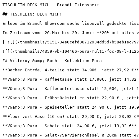
TISCHLEIN DECK MICH - Brandl Eitensheim       

## TISCHLEIN: DECK MICH!

Erlebe im Brandl Showroom sechs liebevoll gedeckte Tisc
Im Zeitraum vom: 20.Mai bis 20. Juni: **20% auf alles v
[ ![](/thumbnails/5151-34e0cefd86712934dd5d7b58eb1ec797
![](/thumbnails/4359-vb-104466-pura-multi-foc-08-l-1125
## Villeroy &amp; Boch - Kollektion Pura

**Becher Entrée, 4-teilig statt 34,90€, jetzt 27,92 €**

**V&amp;B Pura - Kaffeetasse statt 17,90€, jetzt 14,32 
**V&amp;B Pura - Kaffeeuntertasse statt 15,00€, jetzt 1
**V&amp;B Pura - Frühstücksteller statt 22,90 € , jetzt
**V&amp;B Pura - Speiseteller statt 24,90 €, jetzt 19,9
**Fleur vert Vase (16 cm) statt 29,90 €, jetzt 23,92 €*
**V&amp;B Pura - Schale statt 24,90 €, jetzt 19,92 €**

**V&amp;B Pura - Salat-/Servierschüssel Ø 26cm statt 47