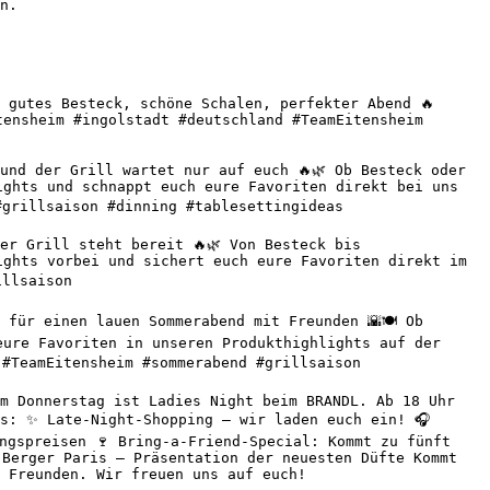
n.

 gutes Besteck, schöne Schalen, perfekter Abend 🔥 
ensheim #ingolstadt #deutschland #TeamEitensheim 
nd der Grill wartet nur auf euch 🔥🌿 Ob Besteck oder 
ghts und schnappt euch eure Favoriten direkt bei uns 
grillsaison #dinning #tablesettingideas 

r Grill steht bereit 🔥🌿 Von Besteck bis 
ghts vorbei und sichert euch eure Favoriten direkt im 
llsaison 

für einen lauen Sommerabend mit Freunden 🌇🍽️ Ob 
ure Favoriten in unseren Produkthighlights auf der 
#TeamEitensheim #sommerabend #grillsaison 

m Donnerstag ist Ladies Night beim BRANDL. Ab 18 Uhr 
s: ✨ Late-Night-Shopping – wir laden euch ein! 🎧 
ngspreisen 🍷 Bring-a-Friend-Special: Kommt zu fünft 
Berger Paris – Präsentation der neuesten Düfte Kommt 
 Freunden. Wir freuen uns auf euch! 
