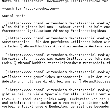
Nutze die Gelegenheit, hochwertige Lieblingsstücke für 
**auch für Produktneuheiten**

Social Media

![](https://www.brandl-eitensheim.de/data/social-media/
Alles dafür gibt's bei uns – schaut vorbei und holt euc
#sommerabend #grillsaison #dinning #tablesettingideas 

![](https://www.brandl-eitensheim.de/data/social-media/
Servierschalen – für den perfekten Grillabend haben wir
im Laden 👇 #brandlbuddies #brandleitensheim #eitenshei
![](https://www.brandl-eitensheim.de/data/social-media/
Servierschalen – alles was einen Grillabend perfekt mac
Laden 👇 #brandlbuddies #brandleitensheim #eitensheim #
![](https://www.brandl-eitensheim.de/data/social-media/
Grillabend oder gemütliches Beisammensein – mit dem ric
Website und holt sie direkt bei uns ab 👇 #brandlbuddie
![](https://www.brandl-eitensheim.de/data/social-media/
gibt es bei uns viele Specials für alle Ladies! Freut e
Live-DJ 🍴 Food &amp; Drinks &amp; Leckereien von der T
und erhaltet eine Flasche Wein vom Weingut Bleimer Schl
vorbei, entdeckt unsere Neuheiten, genießt die besonder