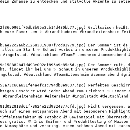
dein Zuhause zu entdecken und stilvolle Akzente zu setze
2f36c0901f76db3b95e3cb14d430bb77.jpg) Grillsaison heißt:
h eure Favoriten ✨ #brandlbuddies #brandleitensheim #eit
b3ae22c2a6b212683319087f7cd81979.jpg) Der Sommer ist da u
 alles am Start ✨ Schaut vorbei in unseren Produkthighli
m #ingolstadt #deutschland #TeamEitensheim #sommerabend #
9e158882b47d493e092ef895a9e85a5d.jpg) Der Sommer ruft, de
ht, findet ihr bei uns ✨ Schaut in unseren Produkthighli
ingolstadt #deutschland #TeamEitensheim #sommerabend #gri
53a73c66a631fe4a4fc1c794db8e9037.jpg) Perfektes Geschirr 
htigen Geschirr wird jeder Abend zum Erlebnis ✨ Findet e
s #brandleitensheim #eitensheim #ingolstadt #deutschland 
81d022818d61f78624e22d9324877dfd.jpg) Nicht vergessen, a
uch auf einen entspannten Abend mit besonderen Highlight
rüffelmanufaktur 📸 Fotobox 🎁 Gewinnspiel mit Überraschu
oss gratis. 🧼 Inis Seifen- und Produkttesting 🌿 Maison 
e Atmosphäre und verbringt einen schönen Abend mit euren