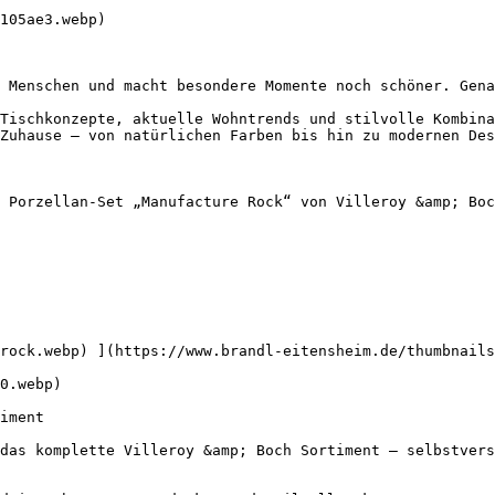
105ae3.webp) 

 Menschen und macht besondere Momente noch schöner. Gena
Tischkonzepte, aktuelle Wohntrends und stilvolle Kombina
Zuhause – von natürlichen Farben bis hin zu modernen Des
 Porzellan-Set „Manufacture Rock“ von Villeroy &amp; Boc
rock.webp) ](https://www.brandl-eitensheim.de/thumbnails
0.webp) 

iment

das komplette Villeroy &amp; Boch Sortiment – selbstvers