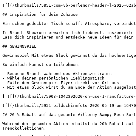
![](/thumbnails/5851-csm-vb-perlemor-header-l-2025-62ab
## Inspiration für dein Zuhause

Ein schön gedeckter Tisch schafft Atmosphäre, verbindet
Im Brandl Showroom erwarten dich liebevoll inszenierte 
Lass dich inspirieren und entdecke neue Ideen für dein 
## GEWINNSPIEL

Gewinnspiel Mit etwas Glück gewinnst du das hochwertige
So einfach kannst du teilnehmen:

- Besuche Brandl während des Aktionszeitraums

- Wähle deinen persönlichen Lieblingstisch

- Fülle den Gewinnspiel-Flyer direkt vor Ort aus

- Mit etwas Glück wirst du am Ende der Aktion ausgelost

[ ![](/thumbnails/5903-1042392620-on-use-1-manufacture-
![](/thumbnails/5951-bildschirmfoto-2026-05-19-um-16470
## 20 % Rabatt auf das gesamte Villeroy &amp; Boch Sort
Während der gesamten Aktion erhältst du 20% Rabatt auf 
Trendkollektionen.
