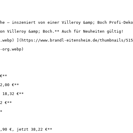
he – inszeniert von einer Villeroy &amp; Boch Profi-Deko
on Villeroy &amp; Boch.** Auch für Neuheiten gültig!

.webp) ](https://www.brandl-eitensheim.de/thumbnails/515
-org.webp) 

€**

2,00 €**

 18,32 €**

2 €**

*

,90 €, jetzt 38,22 €**
