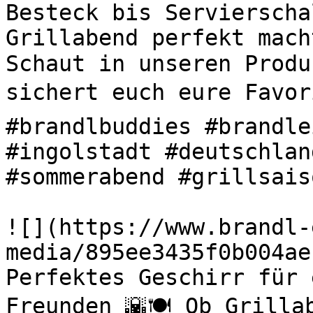
Besteck bis Servierscha
Grillabend perfekt mach
Schaut in unseren Produ
sichert euch eure Favori
#brandlbuddies #brandle
#ingolstadt #deutschlan
#sommerabend #grillsaiso
![](https://www.brandl-
media/895ee3435f0b004ae
Perfektes Geschirr für 
Freunden 🌇🍽️ Ob Grilla