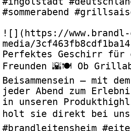
#ingolstadt #deutschlan
#sommerabend #grillsaiso
![](https://www.brandl-
media/3cf463fb8cdf1ba14
Perfektes Geschirr für 
Freunden 🌇🍽️ Ob Grilla
Beisammensein – mit dem
jeder Abend zum Erlebni
in unseren Produkthighl
holt sie direkt bei uns 
#brandleitensheim #eite