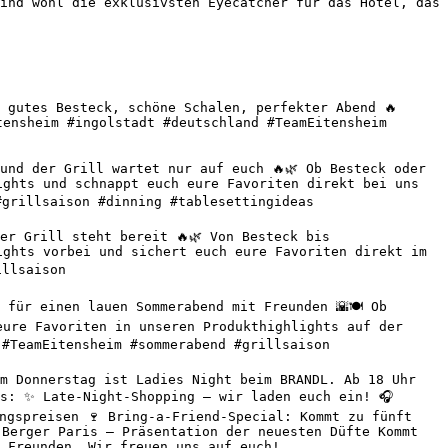
ind wohl die exklusivsten Eyecatcher für das Hotel, das 
 gutes Besteck, schöne Schalen, perfekter Abend 🔥 
ensheim #ingolstadt #deutschland #TeamEitensheim 
nd der Grill wartet nur auf euch 🔥🌿 Ob Besteck oder 
ghts und schnappt euch eure Favoriten direkt bei uns 
grillsaison #dinning #tablesettingideas 

r Grill steht bereit 🔥🌿 Von Besteck bis 
ghts vorbei und sichert euch eure Favoriten direkt im 
llsaison 

für einen lauen Sommerabend mit Freunden 🌇🍽️ Ob 
ure Favoriten in unseren Produkthighlights auf der 
#TeamEitensheim #sommerabend #grillsaison 

m Donnerstag ist Ladies Night beim BRANDL. Ab 18 Uhr 
s: ✨ Late-Night-Shopping – wir laden euch ein! 🎧 
ngspreisen 🍷 Bring-a-Friend-Special: Kommt zu fünft 
Berger Paris – Präsentation der neuesten Düfte Kommt 
 Freunden. Wir freuen uns auf euch! 
