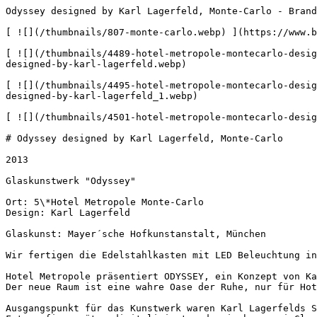
Odyssey designed by Karl Lagerfeld, Monte-Carlo - Brand
[ ![](/thumbnails/807-monte-carlo.webp) ](https://www.b
[ ![](/thumbnails/4489-hotel-metropole-montecarlo-desig
designed-by-karl-lagerfeld.webp) 

[ ![](/thumbnails/4495-hotel-metropole-montecarlo-desig
designed-by-karl-lagerfeld_1.webp) 

[ ![](/thumbnails/4501-hotel-metropole-montecarlo-desig
# Odyssey designed by Karl Lagerfeld, Monte-Carlo

2013

Glaskunstwerk "Odyssey"

Ort: 5\*Hotel Metropole Monte-Carlo

Design: Karl Lagerfeld

Glaskunst: Mayer´sche Hofkunstanstalt, München

Wir fertigen die Edelstahlkasten mit LED Beleuchtung in
Hotel Metropole präsentiert ODYSSEY, ein Konzept von Ka
Der neue Raum ist eine wahre Oase der Ruhe, nur für Hot
Ausgangspunkt für das Kunstwerk waren Karl Lagerfelds S