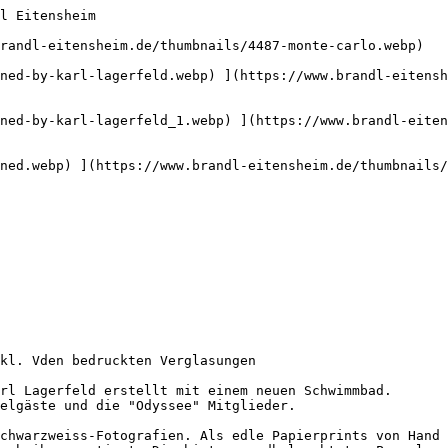
l Eitensheim      

randl-eitensheim.de/thumbnails/4487-monte-carlo.webp) 

ned-by-karl-lagerfeld.webp) ](https://www.brandl-eitensh
ned-by-karl-lagerfeld_1.webp) ](https://www.brandl-eite
ned.webp) ](https://www.brandl-eitensheim.de/thumbnails/
kl. Vden bedruckten Verglasungen

rl Lagerfeld erstellt mit einem neuen Schwimmbad.

elgäste und die "Odyssee" Mitglieder.

chwarzweiss-Fotografien. Als edle Papierprints von Hand 