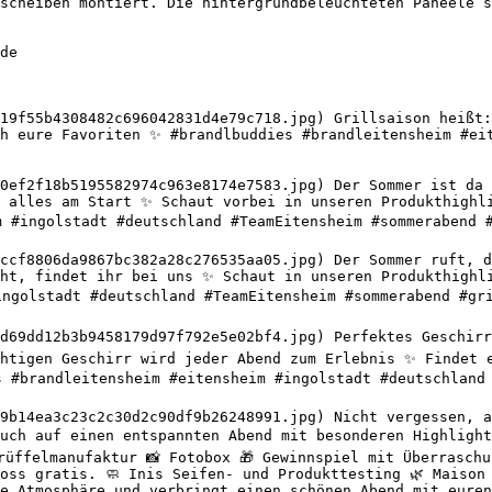
scheiben montiert. Die hintergrundbeleuchteten Paneele s
de

19f55b4308482c696042831d4e79c718.jpg) Grillsaison heißt:
h eure Favoriten ✨ #brandlbuddies #brandleitensheim #eit
0ef2f18b5195582974c963e8174e7583.jpg) Der Sommer ist da u
 alles am Start ✨ Schaut vorbei in unseren Produkthighli
m #ingolstadt #deutschland #TeamEitensheim #sommerabend #
ccf8806da9867bc382a28c276535aa05.jpg) Der Sommer ruft, de
ht, findet ihr bei uns ✨ Schaut in unseren Produkthighli
ingolstadt #deutschland #TeamEitensheim #sommerabend #gri
d69dd12b3b9458179d97f792e5e02bf4.jpg) Perfektes Geschirr 
htigen Geschirr wird jeder Abend zum Erlebnis ✨ Findet e
s #brandleitensheim #eitensheim #ingolstadt #deutschland 
9b14ea3c23c2c30d2c90df9b26248991.jpg) Nicht vergessen, a
uch auf einen entspannten Abend mit besonderen Highlight
rüffelmanufaktur 📸 Fotobox 🎁 Gewinnspiel mit Überraschu
oss gratis. 🧼 Inis Seifen- und Produkttesting 🌿 Maison 
e Atmosphäre und verbringt einen schönen Abend mit euren