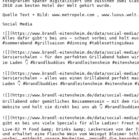
Fotografien später digitalisiert und zwischen zwei Glas
2010 zum besten Hotel der Welt gekürt wurde.

Quelle Text + Bild: www.metropole.com , www.luxus.welt.
Social Media

![](https://www.brandl-eitensheim.de/data/social-media/
Alles dafür gibt's bei uns – schaut vorbei und holt euc
#sommerabend #grillsaison #dinning #tablesettingideas 

![](https://www.brandl-eitensheim.de/data/social-media/
Servierschalen – für den perfekten Grillabend haben wir
im Laden 👇 #brandlbuddies #brandleitensheim #eitenshei
![](https://www.brandl-eitensheim.de/data/social-media/
Servierschalen – alles was einen Grillabend perfekt mac
Laden 👇 #brandlbuddies #brandleitensheim #eitensheim #
![](https://www.brandl-eitensheim.de/data/social-media/
Grillabend oder gemütliches Beisammensein – mit dem ric
Website und holt sie direkt bei uns ab 👇 #brandlbuddie
![](https://www.brandl-eitensheim.de/data/social-media/
gibt es bei uns viele Specials für alle Ladies! Freut e
Live-DJ 🍴 Food &amp; Drinks &amp; Leckereien von der T
und erhaltet eine Flasche Wein vom Weingut Bleimer Schl
vorbei, entdeckt unsere Neuheiten, genießt die besonder