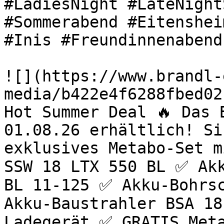
#LadiesNight #LateNight
#Sommerabend #Eitenshei
#Inis #Freundinnenabend
![](https://www.brandl-
media/b422e4f6288fbed02
Hot Summer Deal 🔥 Das 
01.08.26 erhältlich! Si
exklusives Metabo-Set m
SSW 18 LTX 550 BL ✅ Akk
BL 11-125 ✅ Akku-Bohrsc
Akku-Baustrahler BSA 18
Ladegerät ✅ GRATIS Meta