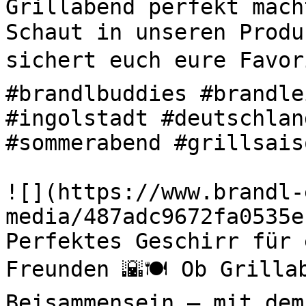
Grillabend perfekt mach
Schaut in unseren Produ
sichert euch eure Favori
#brandlbuddies #brandle
#ingolstadt #deutschlan
#sommerabend #grillsaiso
![](https://www.brandl-
media/487adc9672fa0535e
Perfektes Geschirr für 
Freunden 🌇🍽️ Ob Grilla
Beisammensein – mit dem