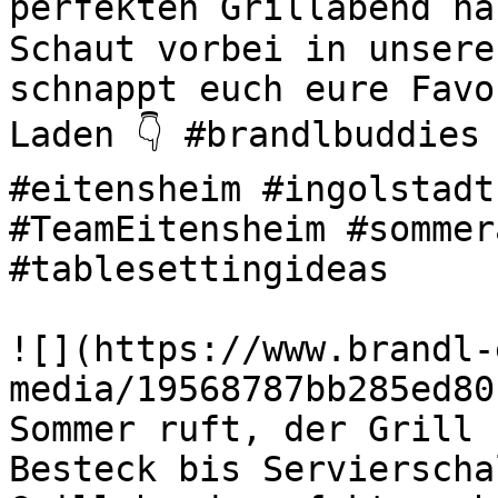
perfekten Grillabend ha
Schaut vorbei in unsere
schnappt euch eure Favo
Laden 👇 #brandlbuddies 
#eitensheim #ingolstadt
#TeamEitensheim #sommer
#tablesettingideas 

![](https://www.brandl-
media/19568787bb285ed80
Sommer ruft, der Grill s
Besteck bis Servierscha