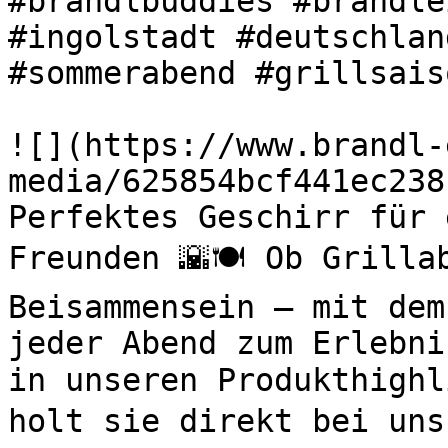
#brandlbuddies #brandle
#ingolstadt #deutschlan
#sommerabend #grillsaiso
![](https://www.brandl-
media/625854bcf441ec238
Perfektes Geschirr für 
Freunden 🌇🍽️ Ob Grilla
Beisammensein – mit dem
jeder Abend zum Erlebni
in unseren Produkthighl
holt sie direkt bei uns 