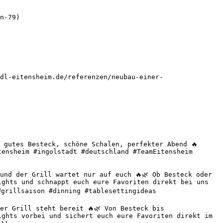
n-79)

dl-eitensheim.de/referenzen/neubau-einer-
 gutes Besteck, schöne Schalen, perfekter Abend 🔥 
ensheim #ingolstadt #deutschland #TeamEitensheim 
nd der Grill wartet nur auf euch 🔥🌿 Ob Besteck oder 
ghts und schnappt euch eure Favoriten direkt bei uns 
grillsaison #dinning #tablesettingideas 

r Grill steht bereit 🔥🌿 Von Besteck bis 
ghts vorbei und sichert euch eure Favoriten direkt im 