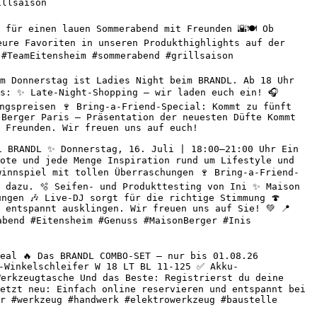
llsaison 

für einen lauen Sommerabend mit Freunden 🌇🍽️ Ob 
ure Favoriten in unseren Produkthighlights auf der 
#TeamEitensheim #sommerabend #grillsaison 

m Donnerstag ist Ladies Night beim BRANDL. Ab 18 Uhr 
s: ✨ Late-Night-Shopping – wir laden euch ein! 🎧 
ngspreisen 🍷 Bring-a-Friend-Special: Kommt zu fünft 
Berger Paris – Präsentation der neuesten Düfte Kommt 
 Freunden. Wir freuen uns auf euch! 

 BRANDL ✨ Donnerstag, 16. Juli | 18:00–21:00 Uhr Ein 
ote und jede Menge Inspiration rund um Lifestyle und 
winnspiel mit tollen Überraschungen 🍷 Bring-a-Friend-
 dazu. 🫧 Seifen- und Produkttesting von Ini ✨ Maison 
ngen 🎶 Live-DJ sorgt für die richtige Stimmung 🍄 
entspannt ausklingen. Wir freuen uns auf Sie! 💚 📍 
abend #Eitensheim #Genuss #MaisonBerger #Inis 
eal 🔥 Das BRANDL COMBO-SET – nur bis 01.08.26 
-Winkelschleifer W 18 LT BL 11-125 ✅ Akku-
erkzeugtasche Und das Beste: Registrierst du deine 
etzt neu: Einfach online reservieren und entspannt bei 
r #werkzeug #handwerk #elektrowerkzeug #baustelle 