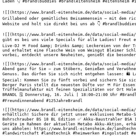
Laden 👇 #brandlbuddies #brandleitensheim #eitensheim #
![](https://www.brandl-eitensheim.de/data/social-media/
Grillabend oder gemütliches Beisammensein – mit dem ric
Website und holt sie direkt bei uns ab 👇 #brandlbuddie
![](https://www.brandl-eitensheim.de/data/social-media/
gibt es bei uns viele Specials für alle Ladies! Freut e
Live-DJ 🍴 Food &amp; Drinks &amp; Leckereien von der T
und erhaltet eine Flasche Wein vom Weingut Bleimer Schl
vorbei, entdeckt unsere Neuheiten, genießt die besonder
![](https://www.brandl-eitensheim.de/data/social-media/
Abend ganz für Sie – zum Stöbern, Genießen und Verwöhne
Genuss. Das dürfen Sie sich nicht entgehen lassen: 🛍️ 
Special: Kommen Sie zu fünft vorbei und sichern Sie sic
Berger Paris stellt die neuesten Düfte vor 🍴 Für Essen
Trüffelmanufaktur mit feinen Spezialitäten vor Ort Hole
BRANDL 🗓️ Donnerstag, 16. Juli | 18:00–21:00 Uhr #Bran
#Freundinnenabend #125JahreBrandl 

![](https://www.brandl-eitensheim.de/data/social-media/
erhältlich! Sichere dir jetzt unser exklusives Metabo-
Bohrschrauber BS 18 BL Edition ✅ Akku-Baustrahler BSA 
Geräte im Rahmen der aktuellen Metabo Akku-Aktion, erhä
uns abholen: https://www.brandl-eitensheim.de/landtechn
#landwirtschaft #landtechnik #heimwerken #ingolstadt #e