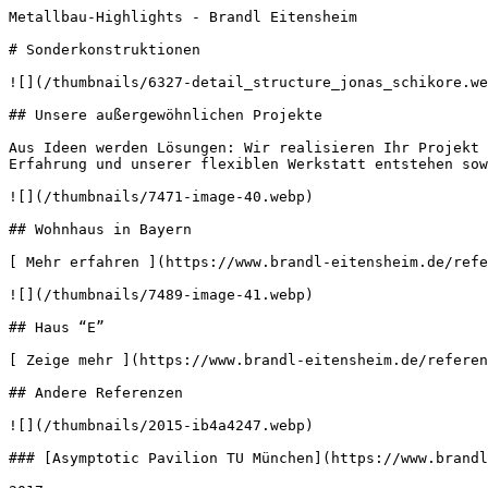
Metallbau-Highlights - Brandl Eitensheim       

# Sonderkonstruktionen

![](/thumbnails/6327-detail_structure_jonas_schikore.we
## Unsere außergewöhnlichen Projekte

Aus Ideen werden Lösungen: Wir realisieren Ihr Projekt 
Erfahrung und unserer flexiblen Werkstatt entstehen sow
![](/thumbnails/7471-image-40.webp) 

## Wohnhaus in Bayern

[ Mehr erfahren ](https://www.brandl-eitensheim.de/refe
![](/thumbnails/7489-image-41.webp) 

## Haus “E”

[ Zeige mehr ](https://www.brandl-eitensheim.de/referen
## Andere Referenzen

![](/thumbnails/2015-ib4a4247.webp) 

### [Asymptotic Pavilion TU München](https://www.brandl