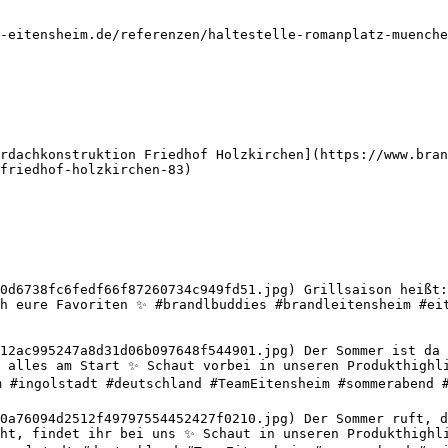
-eitensheim.de/referenzen/haltestelle-romanplatz-muenche
rdachkonstruktion Friedhof Holzkirchen](https://www.bran
friedhof-holzkirchen-83)

0d6738fc6fedf66f87260734c949fd51.jpg) Grillsaison heißt:
h eure Favoriten ✨ #brandlbuddies #brandleitensheim #eit
12ac995247a8d31d06b097648f544901.jpg) Der Sommer ist da u
 alles am Start ✨ Schaut vorbei in unseren Produkthighli
m #ingolstadt #deutschland #TeamEitensheim #sommerabend #
0a76094d2512f49797554452427f0210.jpg) Der Sommer ruft, de
ht, findet ihr bei uns ✨ Schaut in unseren Produkthighli