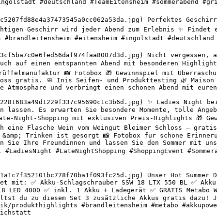
ingolstadt #deutschland #TeamEitensheim #sommerabend #gri
c5207fd88e4a37473545a0cc062a53da.jpg) Perfektes Geschirr 
htigen Geschirr wird jeder Abend zum Erlebnis ✨ Findet e
s #brandleitensheim #eitensheim #ingolstadt #deutschland 
3cf5ba7c0e6fed56daf974faa8007d3d.jpg) Nicht vergessen, a
uch auf einen entspannten Abend mit besonderen Highlight
rüffelmanufaktur 📸 Fotobox 🎁 Gewinnspiel mit Überraschu
oss gratis. 🧼 Inis Seifen- und Produkttesting 🌿 Maison 
e Atmosphäre und verbringt einen schönen Abend mit euren
2281683a49d1229f337c95690c1c3b6d.jpg) ✨ Ladies Night bei
n lassen. Es erwarten Sie besondere Momente, tolle Angeb
Late-Night-Shopping mit exklusiven Preis-Highlights 🎁 Ge
h eine Flasche Wein vom Weingut Bleimer Schloss – gratis
 &amp; Trinken ist gesorgt 📸 Fotobox für schöne Erinneru
n Sie Ihre Freundinnen und lassen Sie den Sommer mit uns 
dl #LadiesNight #LateNightShopping #ShoppingEvent #Sommer
1a1c7f352101bc778f70ba1f093fc25d.jpg) Unser Hot Summer D
Set mit: ✅ Akku-Schlagschrauber SSW 18 LTX 550 BL ✅ Akku
18 LED 4000 ✅ inkl. 1 Akku + Ladegerät ✅ GRATIS Metabo W
ltst du zu diesem Set 3 zusätzliche Akkus gratis dazu! J
ik/produkthighlights #brandleitensheim #metabo #akkupowe
ichstätt 
