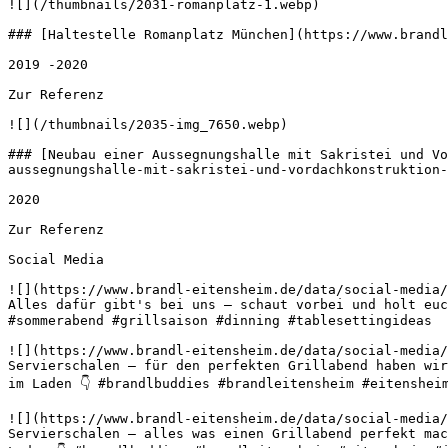
![](/thumbnails/2031-romanplatz-1.webp) 

### [Haltestelle Romanplatz München](https://www.brandl
2019 -2020 

Zur Referenz 

![](/thumbnails/2035-img_7650.webp) 

### [Neubau einer Aussegnungshalle mit Sakristei und Vo
aussegnungshalle-mit-sakristei-und-vordachkonstruktion-
2020 

Zur Referenz 

Social Media

![](https://www.brandl-eitensheim.de/data/social-media/
Alles dafür gibt's bei uns – schaut vorbei und holt euc
#sommerabend #grillsaison #dinning #tablesettingideas 

![](https://www.brandl-eitensheim.de/data/social-media/
Servierschalen – für den perfekten Grillabend haben wir
im Laden 👇 #brandlbuddies #brandleitensheim #eitenshei
![](https://www.brandl-eitensheim.de/data/social-media/
Servierschalen – alles was einen Grillabend perfekt mac