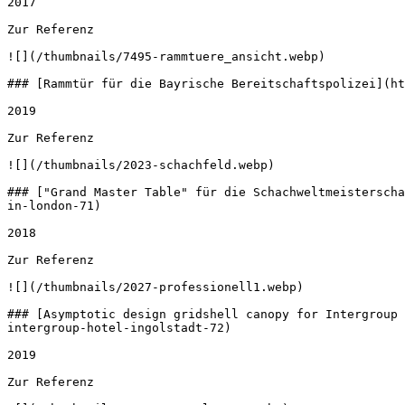
2017 

Zur Referenz 

![](/thumbnails/7495-rammtuere_ansicht.webp) 

### [Rammtür für die Bayrische Bereitschaftspolizei](ht
2019 

Zur Referenz 

![](/thumbnails/2023-schachfeld.webp) 

### ["Grand Master Table" für die Schachweltmeisterscha
in-london-71)

2018 

Zur Referenz 

![](/thumbnails/2027-professionell1.webp) 

### [Asymptotic design gridshell canopy for Intergroup 
intergroup-hotel-ingolstadt-72)

2019 

Zur Referenz 
