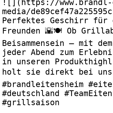
![](https://www.brandl-
media/de89cef47a225595c
Perfektes Geschirr für 
Freunden 🌇🍽️ Ob Grilla
Beisammensein – mit dem
jeder Abend zum Erlebni
in unseren Produkthighl
holt sie direkt bei uns 
#brandleitensheim #eite
#deutschland #TeamEiten
#grillsaison 
