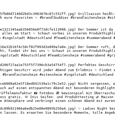
5fb80d7140d2bd3c3963676c07c552ff.jpg) Grillsaison heißt:
h eure Favoriten ✨ #brandlbuddies #brandleitensheim #eit
e1321345aab356856e0f73dcfe113998.jpg) Der Sommer ist da u
 alles am Start ✨ Schaut vorbei in unseren Produkthighli
m #ingolstadt #deutschland #TeamEitensheim #sommerabend #
16e32b16f4c50cf82f993d2e899a7a0e.jpg) Der Sommer ruft, de
ht, findet ihr bei uns ✨ Schaut in unseren Produkthighli
ingolstadt #deutschland #TeamEitensheim #sommerabend #gri
d206f27aa1e755f5f7396cb3a54754f7.jpg) Perfektes Geschirr 
htigen Geschirr wird jeder Abend zum Erlebnis ✨ Findet e
s #brandleitensheim #eitensheim #ingolstadt #deutschland 
ce6008a62e5f18ed041539a1c79c2e52.jpg) Nicht vergessen, a
uch auf einen entspannten Abend mit besonderen Highlight
rüffelmanufaktur 📸 Fotobox 🎁 Gewinnspiel mit Überraschu
oss gratis. 🧼 Inis Seifen- und Produkttesting 🌿 Maison 
e Atmosphäre und verbringt einen schönen Abend mit euren
dc89b921966a6edb25e08e9895b250a4.jpg) ✨ Ladies Night bei
n lassen. Es erwarten Sie besondere Momente, tolle Angeb