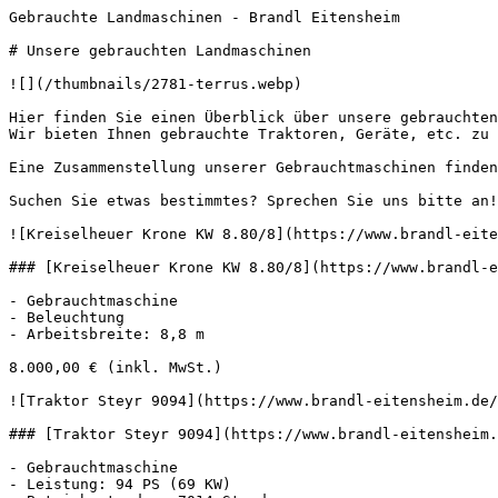
Gebrauchte Landmaschinen - Brandl Eitensheim       

# Unsere gebrauchten Landmaschinen

![](/thumbnails/2781-terrus.webp) 

Hier finden Sie einen Überblick über unsere gebrauchten
Wir bieten Ihnen gebrauchte Traktoren, Geräte, etc. zu 
Eine Zusammenstellung unserer Gebrauchtmaschinen finden
Suchen Sie etwas bestimmtes? Sprechen Sie uns bitte an!

![Kreiselheuer Krone KW 8.80/8](https://www.brandl-eite
### [Kreiselheuer Krone KW 8.80/8](https://www.brandl-e
- Gebrauchtmaschine

- Beleuchtung

- Arbeitsbreite: 8,8 m

8.000,00 € (inkl. MwSt.)

![Traktor Steyr 9094](https://www.brandl-eitensheim.de/
### [Traktor Steyr 9094](https://www.brandl-eitensheim.
- Gebrauchtmaschine

- Leistung: 94 PS (69 KW)
