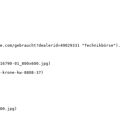
e.com/gebraucht?dealerid=49029331 "Technikbörse").

16790-01_800x600.jpg) 

-krone-kw-8808-37)

00.jpg) 
