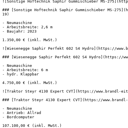
![Sonstige Hoftechnik Saphir Gummischieber MS-275](http
### [Sonstige Hoftechnik Saphir Gummischieber MS-275](h
19)

- Neumaschine

- Arbeitsbreite: 2,6 m

- Baujahr: 2023

1.350,00 € (inkl. MwSt.)

![Wiesenegge Saphir Perfekt 602 S4 Hydro](https://www.b
### [Wiesenegge Saphir Perfekt 602 S4 Hydro](https://ww
- Neumaschine

- Arbeitsbreite: 6 m

- hydr. Klappbar

4.750,00 € (inkl. MwSt.)

![Traktor Steyr 4130 Expert CVT](https://www.brandl-eit
### [Traktor Steyr 4130 Expert CVT](https://www.brandl-
- Neumaschine

- Antrieb: Allrad

- Bordcomputer

107.100,00 € (inkl. MwSt.)
