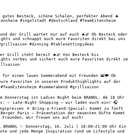
 gutes Besteck, schöne Schalen, perfekter Abend 🔥 
ensheim #ingolstadt #deutschland #TeamEitensheim 
nd der Grill wartet nur auf euch 🔥🌿 Ob Besteck oder 
ghts und schnappt euch eure Favoriten direkt bei uns 
grillsaison #dinning #tablesettingideas 

r Grill steht bereit 🔥🌿 Von Besteck bis 
ghts vorbei und sichert euch eure Favoriten direkt im 
llsaison 

für einen lauen Sommerabend mit Freunden 🌇🍽️ Ob 
ure Favoriten in unseren Produkthighlights auf der 
#TeamEitensheim #sommerabend #grillsaison 

m Donnerstag ist Ladies Night beim BRANDL. Ab 18 Uhr 
s: ✨ Late-Night-Shopping – wir laden euch ein! 🎧 
ngspreisen 🍷 Bring-a-Friend-Special: Kommt zu fünft 
Berger Paris – Präsentation der neuesten Düfte Kommt 
 Freunden. Wir freuen uns auf euch! 

 BRANDL ✨ Donnerstag, 16. Juli | 18:00–21:00 Uhr Ein 
ote und jede Menge Inspiration rund um Lifestyle und 