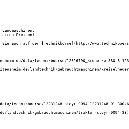
 Landmaschinen.

fairen Preisen!

 Sie auch auf der [Technikbörse](http://www.technikboers
nsheim.de/data/technikboerse/12316790_krone-kw-880-8-123
itensheim.de/landtechnik/gebrauchtmaschinen/kreiselheuer
data/technikboerse/12231248_steyr-9094-12231248-01_800x6
de/landtechnik/gebrauchtmaschinen/traktor-steyr-9094-33)
