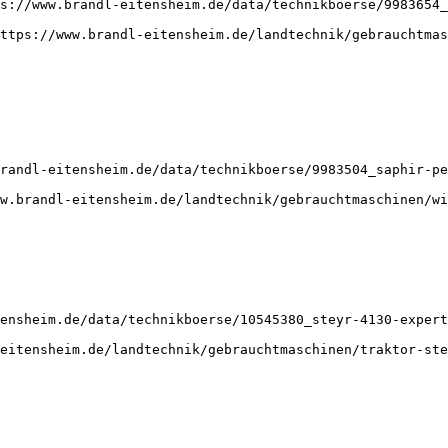
s://www.brandl-eitensheim.de/data/technikboerse/9983654_
ttps://www.brandl-eitensheim.de/landtechnik/gebrauchtmas
randl-eitensheim.de/data/technikboerse/9983504_saphir-pe
w.brandl-eitensheim.de/landtechnik/gebrauchtmaschinen/wi
ensheim.de/data/technikboerse/10545380_steyr-4130-expert
eitensheim.de/landtechnik/gebrauchtmaschinen/traktor-ste