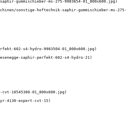
saphir-gummischieber-ms-275-9983654-01_800x600.jpg) 

chinen/sonstige-hoftechnik-saphir-gummischieber-ms-275-
rfekt-602-s4-hydro-9983504-01_800x600.jpg) 

esenegge-saphir-perfekt-602-s4-hydro-21)

-cvt-10545380-01_800x600.jpg) 

yr-4130-expert-cvt-15)
