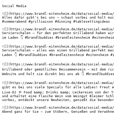
Social Media

![](https://www.brandl-eitensheim.de/data/social-media/
Alles dafür gibt's bei uns – schaut vorbei und holt euc
#sommerabend #grillsaison #dinning #tablesettingideas 

![](https://www.brandl-eitensheim.de/data/social-media/
Servierschalen – für den perfekten Grillabend haben wir
im Laden 👇 #brandlbuddies #brandleitensheim #eitenshei
![](https://www.brandl-eitensheim.de/data/social-media/
Servierschalen – alles was einen Grillabend perfekt mac
Laden 👇 #brandlbuddies #brandleitensheim #eitensheim #
![](https://www.brandl-eitensheim.de/data/social-media/
Grillabend oder gemütliches Beisammensein – mit dem ric
Website und holt sie direkt bei uns ab 👇 #brandlbuddie
![](https://www.brandl-eitensheim.de/data/social-media/
gibt es bei uns viele Specials für alle Ladies! Freut e
Live-DJ 🍴 Food &amp; Drinks &amp; Leckereien von der T
und erhaltet eine Flasche Wein vom Weingut Bleimer Schl
vorbei, entdeckt unsere Neuheiten, genießt die besonder
![](https://www.brandl-eitensheim.de/data/social-media/
Abend ganz für Sie – zum Stöbern, Genießen und Verwöhne