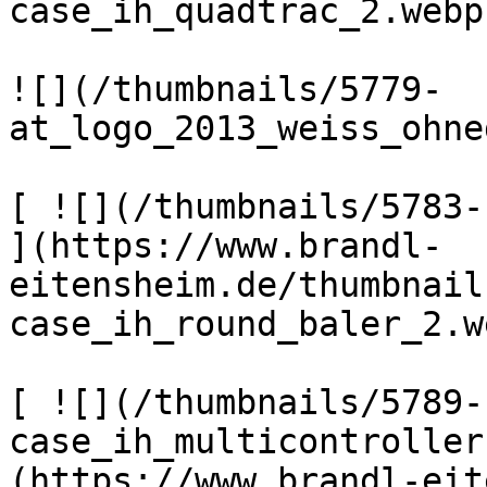
case_ih_quadtrac_2.webp)
![](/thumbnails/5779-
at_logo_2013_weiss_ohne
[ ![](/thumbnails/5783-
](https://www.brandl-
eitensheim.de/thumbnail
case_ih_round_baler_2.w
[ ![](/thumbnails/5789-
case_ih_multicontroller
(https://www.brandl-eit