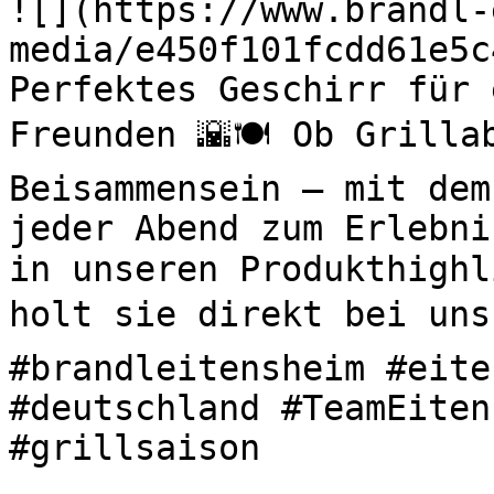
![](https://www.brandl-
media/e450f101fcdd61e5c
Perfektes Geschirr für 
Freunden 🌇🍽️ Ob Grilla
Beisammensein – mit dem
jeder Abend zum Erlebni
in unseren Produkthighl
holt sie direkt bei uns 
#brandleitensheim #eite
#deutschland #TeamEiten
#grillsaison 
