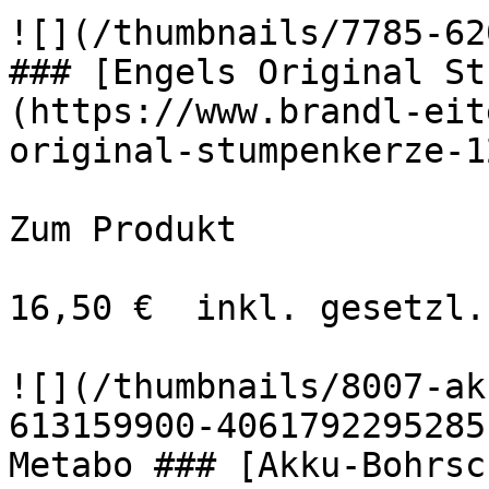
![](/thumbnails/7785-620
### [Engels Original St
(https://www.brandl-eit
original-stumpenkerze-1
Zum Produkt 

16,50 €  inkl. gesetzl.
![](/thumbnails/8007-ak
613159900-4061792295285-s
Metabo ### [Akku-Bohrsc