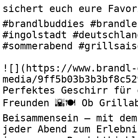
sichert euch eure Favori
#brandlbuddies #brandle
#ingolstadt #deutschlan
#sommerabend #grillsaiso
![](https://www.brandl-
media/9ff5b03b3b3bf8c52
Perfektes Geschirr für 
Freunden 🌇🍽️ Ob Grilla
Beisammensein – mit dem
jeder Abend zum Erlebni