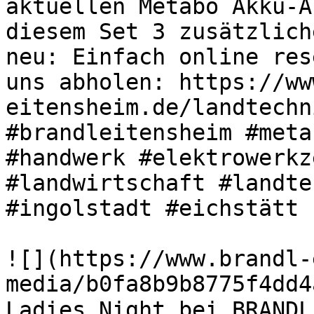
aktuellen Metabo Akku-A
diesem Set 3 zusätzlich
neu: Einfach online res
uns abholen: https://ww
eitensheim.de/landtechn
#brandleitensheim #meta
#handwerk #elektrowerkz
#landwirtschaft #landte
#ingolstadt #eichstätt 

![](https://www.brandl-
media/b0fa8b9b8775f4dd4
Ladies Night bei BRANDL