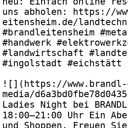
neu: Einfach online res
uns abholen: https://ww
eitensheim.de/landtechn
#brandleitensheim #meta
#handwerk #elektrowerkz
#landwirtschaft #landte
#ingolstadt #eichstätt 

![](https://www.brandl-
media/d6a3bd0fbe78d0435
Ladies Night bei BRANDL
18:00–21:00 Uhr Ein Abe
und Shoppen. Freuen Sie