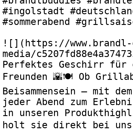
#brandlbuddies #brandle
#ingolstadt #deutschlan
#sommerabend #grillsaiso
![](https://www.brandl-
media/c5207fd88e4a37473
Perfektes Geschirr für 
Freunden 🌇🍽️ Ob Grilla
Beisammensein – mit dem
jeder Abend zum Erlebni
in unseren Produkthighl
holt sie direkt bei uns 