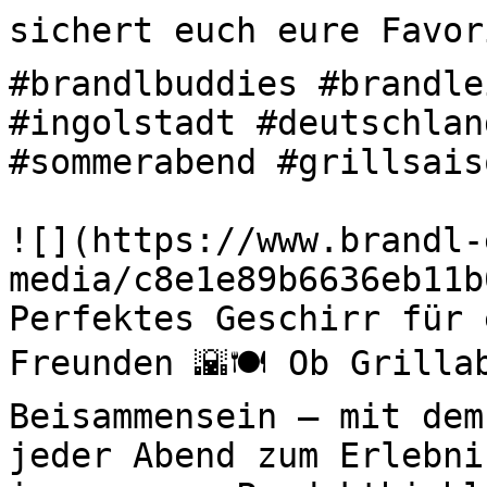
sichert euch eure Favori
#brandlbuddies #brandle
#ingolstadt #deutschlan
#sommerabend #grillsaiso
![](https://www.brandl-
media/c8e1e89b6636eb11b
Perfektes Geschirr für 
Freunden 🌇🍽️ Ob Grilla
Beisammensein – mit dem
jeder Abend zum Erlebni