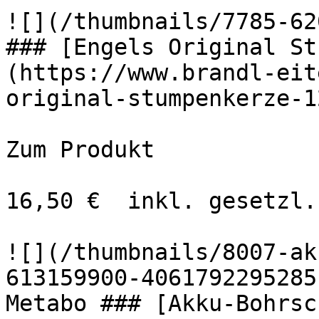
![](/thumbnails/7785-620
### [Engels Original St
(https://www.brandl-eit
original-stumpenkerze-1
Zum Produkt 

16,50 €  inkl. gesetzl.
![](/thumbnails/8007-ak
613159900-4061792295285-s
Metabo ### [Akku-Bohrsc