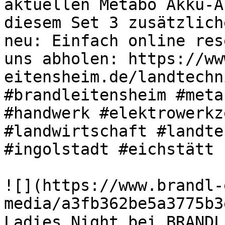
aktuellen Metabo Akku-A
diesem Set 3 zusätzlich
neu: Einfach online res
uns abholen: https://ww
eitensheim.de/landtechn
#brandleitensheim #meta
#handwerk #elektrowerkz
#landwirtschaft #landte
#ingolstadt #eichstätt 

![](https://www.brandl-
media/a3fb362be5a3775b3
Ladies Night bei BRANDL